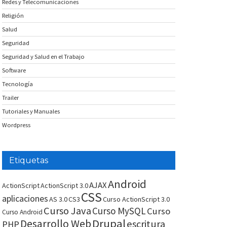
Redes y Telecomunicaciones
Religión
Salud
Seguridad
Seguridad y Salud en el Trabajo
Software
Tecnología
Trailer
Tutoriales y Manuales
Wordpress
Etiquetas
Android
AJAX
ActionScript
ActionScript 3.0
CSS
aplicaciones
AS 3.0
CS3
Curso ActionScript 3.0
Curso Java
Curso MySQL
Curso
Curso Android
Drupal
Desarrollo Web
escritura
PHP