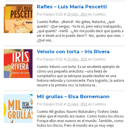
Rafles – Luis María Pescetti
Por
Equipo ES21
el
15 julio, 2021
en
Cuentos
Cuento Rafles. –¡Mamá! –No grites, Natacha, ¿qué
querés? –Que vengas. –Ya te oí, pero estoy trabajando,
¿qué querés? –Venííí. –¡¿No me podés decir qué querés a
ver si desde acá te puedo decir?! –No, quiero que veas. –
¿Qué vea...
Velorio con torta – Iris Rivera
Por
Equipo ES21
el
15 julio, 2021
en
Cuentos
Cuento Velorio con torta. Es un excelente ejemplo de
cómo una pequeña anécdota —una fiesta de
cumpleaños que se estropea–puede resultar en una
historia redonda y convincente. Para lograrlo, la autora
recurre a la primera voz: la historia es...
Mil grullas – Elsa Bornemann
Por
Equipo ES21
el
15 julio, 2021
en
Cuentos
Cuento Mil grullas. Naomi Watanabe y Toshiro Ueda
creían que el mundo era nuevo. Como todos los chicos.
Porque ellos eran nuevos en el mundo. Tambíén, como
todos los chicos. Pero el mundo era ya muy viejo