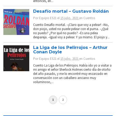
entonces, en...
Desafío mortal – Gustavo Roldán
Por
Equipo ES21
el
15 julio, 2021
en
Cuentos
Cuento Desafío mortal. –¡Claro que voy a pelear! –No,
don piojo, usted no puede pelear con el puma. –¿Qué
no puedo? ¿Por qué no puedo? –Es una pelea
despareja. –Igual voy a pelear. Y ya mismo. El piojo y...
La Liga de los Pelirrojos – Arthur
Conan Doyle
Por
Equipo ES21
el
15 julio, 2021
en
Cuentos
Cuento La Liga de los Pelirrojos. Había ido yo a visitar a
mi amigo el señor Sherlock Holmes cierto día de otoño
del año pasado, y me lo encontré muy enzarzado en
conversación con un caballero anciano muy
voluminoso,...
1
2