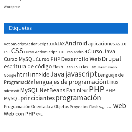
Wordpress
Etiquetas
Android
aplicaciones
AJAX
ActionScript
ActionScript 3.0
AS 3.0
CSS
Curso Java
CS3
Curso ActionScript 3.0
Curso Android
Drupal
Desarrollo Web
Curso MySQL
Curso PHP
escritura de código
Flash
Flash CS3
Flex
Flex 3
Framework
javascript
Java
html
ide
Lenguaje de
HTTP
Google
lenguajes de programación
Programación
Linux
PHP
MySQL
NetBeans
Panini
PHP-
microsoft
PDF
programación
principiantes
MySQL
web
Programación Orientada a Objetos
Proyectos Flash
Seguridad
Web con PHP
XML