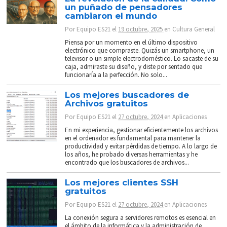
un puñado de pensadores
cambiaron el mundo
Por
Equipo ES21
el
19 octubre, 2025
en
Cultura General
Piensa por un momento en el último dispositivo
electrónico que compraste. Quizás un smartphone, un
televisor o un simple electrodoméstico. Lo sacaste de su
caja, admiraste su diseño, y diste por sentado que
funcionaría a la perfección. No solo...
Los mejores buscadores de
Archivos gratuitos
Por
Equipo ES21
el
27 octubre, 2024
en
Aplicaciones
En mi experiencia, gestionar eficientemente los archivos
en el ordenador es fundamental para mantener la
productividad y evitar pérdidas de tiempo. A lo largo de
los años, he probado diversas herramientas y he
encontrado que los buscadores de archivos...
Los mejores clientes SSH
gratuitos
Por
Equipo ES21
el
27 octubre, 2024
en
Aplicaciones
La conexión segura a servidores remotos es esencial en
el ámbito de la informática y la administración de