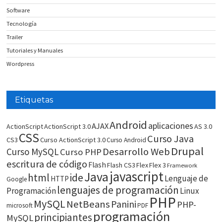
Software
Tecnología
Trailer
Tutoriales y Manuales
Wordpress
Etiquetas
Android
aplicaciones
AJAX
ActionScript
ActionScript 3.0
AS 3.0
CSS
Curso Java
CS3
Curso ActionScript 3.0
Curso Android
Drupal
Desarrollo Web
Curso MySQL
Curso PHP
escritura de código
Flash
Flash CS3
Flex
Flex 3
Framework
javascript
Java
html
ide
Lenguaje de
HTTP
Google
lenguajes de programación
Programación
Linux
PHP
MySQL
NetBeans
Panini
PHP-
microsoft
PDF
programación
principiantes
MySQL