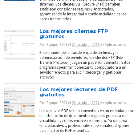
sistemas. Los clientes SSH (Secure Shell) permiten
establecer conexiones seguras y encriptadas,
garantizando la integridad y confidencialidad de los
datos transmitidos...
Los mejores clientes FTP
gratuitos
Por
Equipo ES21
el
27 octubre, 2024
en
Aplicaciones
En el mundo de la transferencia de archivos y la
administración de servidores, los clientes FTP (File
Transfer Protocol) juegan un papel fundamental. Estos
programas permiten conectar tu computadora a un
servidor remoto para subir, descargar y gestionar
archivos...
Los mejores lectores de PDF
gratuitos
Por
Equipo ES21
el
26 octubre, 2024
en
Aplicaciones
Los archivos PDF se han convertido en un estándar para
la distribución de documentos digitales gracias a su
versatilidad y consistencia en el formato. Ya sea para
fines educativos, profesionales o personales, disponer
de un lector de PDF eficiente...