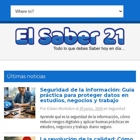
Últimas noticias
Seguridad de la información: Guía
práctica para proteger datos en
estudios, negocios y trabajo
Por
Edwin Montalvo
el
29 junio, 2026
en
Seguridad
Aprende qué es la seguridad de la información, cómo
reducir riesgos digitales y aplicar buenas prácticas en
estudios, negocios y trabajo diario seguro.
La revolución de la calidad: Cómo