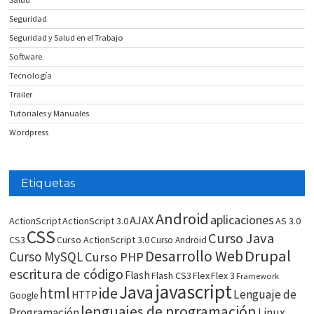
Seguridad
Seguridad y Salud en el Trabajo
Software
Tecnología
Trailer
Tutoriales y Manuales
Wordpress
Etiquetas
Android
aplicaciones
AJAX
ActionScript
ActionScript 3.0
AS 3.0
CSS
Curso Java
CS3
Curso ActionScript 3.0
Curso Android
Drupal
Desarrollo Web
Curso MySQL
Curso PHP
escritura de código
Flash
Flash CS3
Flex
Flex 3
Framework
javascript
Java
html
ide
Lenguaje de
HTTP
Google
lenguajes de programación
Programación
Linux