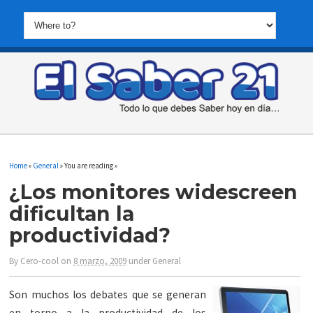
Home
»
General
» You are reading »
¿Los monitores widescreen
dificultan la
productividad?
By
Cero-cool
on
8 marzo, 2009
under
General
Son muchos los
debates que se generan
en torno a la productividad de los