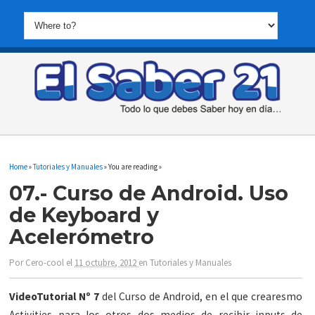
Home
»
Tutoriales y Manuales
» You are reading »
07.- Curso de Android. Uso
de Keyboard y
Acelerómetro
Por
Cero-cool
el
11 octubre, 2012
en
Tutoriales y Manuales
VideoTutorial Nº 7
del Curso de Android, en el que crearesmo
Activities para los otros dos medios de recibir inputs de