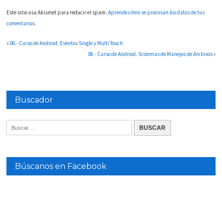
Este sitio usa Akismet para reducir el spam.
Aprende cómo se procesan los datos de tus
comentarios.
«
06.- Curso de Android. Eventos Single y Multi Touch
08.- Curso de Android. Sistemas de Manejos de Archivos
»
Buscador
Búscanos en Facebook