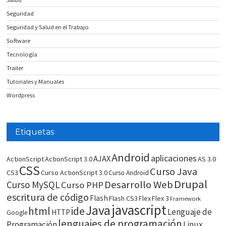
Seguridad
Seguridad y Salud en el Trabajo
Software
Tecnología
Trailer
Tutoriales y Manuales
Wordpress
Etiquetas
Android
aplicaciones
AJAX
ActionScript
ActionScript 3.0
AS 3.0
CSS
Curso Java
CS3
Curso ActionScript 3.0
Curso Android
Drupal
Desarrollo Web
Curso MySQL
Curso PHP
escritura de código
Flash
Flash CS3
Flex
Flex 3
Framework
javascript
Java
html
ide
Lenguaje de
HTTP
Google
lenguajes de programación
Programación
Linux