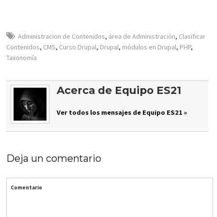
Administracion de Contenidos
,
área de Administración
,
Clasificar
Contenidos
,
CMS
,
Curso Drupal
,
Drupal
,
módulos en Drupal
,
PHP
,
Taxonomía
Acerca de Equipo ES21
Ver todos los mensajes de Equipo ES21 »
Deja un comentario
Comentario