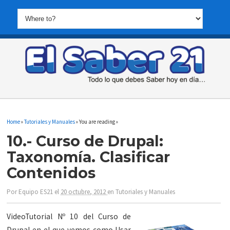
Home
»
Tutoriales y Manuales
» You are reading »
10.- Curso de Drupal:
Taxonomía. Clasificar
Contenidos
Por
Equipo ES21
el
20 octubre, 2012
en
Tutoriales y Manuales
VideoTutorial Nº 10 del Curso de
Drupal en el que vemos como Usar