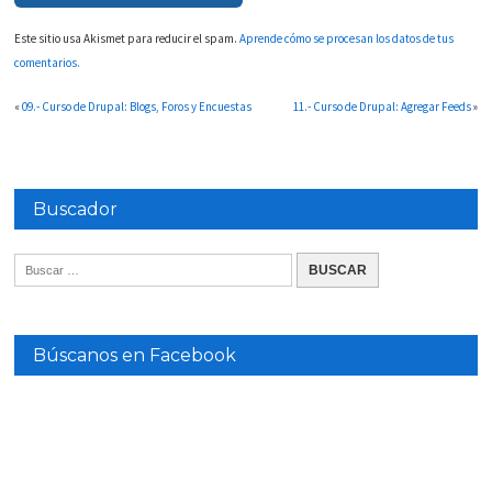
Este sitio usa Akismet para reducir el spam.
Aprende cómo se procesan los datos de tus
comentarios.
«
09.- Curso de Drupal: Blogs, Foros y Encuestas
11.- Curso de Drupal: Agregar Feeds
»
Buscador
Búscanos en Facebook