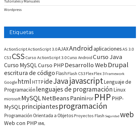
Tutoriales y Manuales
Wordpress
Etiquetas
Android
aplicaciones
AJAX
ActionScript
ActionScript 3.0
AS 3.0
CSS
Curso Java
CS3
Curso ActionScript 3.0
Curso Android
Drupal
Desarrollo Web
Curso MySQL
Curso PHP
escritura de código
Flash
Flash CS3
Flex
Flex 3
Framework
javascript
Java
html
ide
Lenguaje de
HTTP
Google
lenguajes de programación
Programación
Linux
PHP
MySQL
NetBeans
Panini
PHP-
microsoft
PDF
programación
principiantes
MySQL
web
Programación Orientada a Objetos
Proyectos Flash
Seguridad
Web con PHP
XML