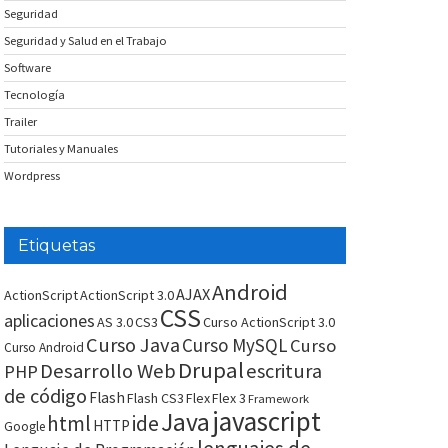
Seguridad
Seguridad y Salud en el Trabajo
Software
Tecnología
Trailer
Tutoriales y Manuales
Wordpress
Etiquetas
Android
AJAX
ActionScript
ActionScript 3.0
CSS
aplicaciones
AS 3.0
CS3
Curso ActionScript 3.0
Curso Java
Curso MySQL
Curso
Curso Android
Drupal
Desarrollo Web
escritura
PHP
de código
Flash
Flash CS3
Flex
Flex 3
Framework
javascript
Java
html
ide
HTTP
Google