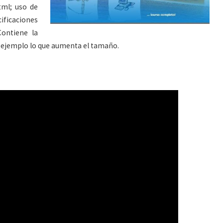
tml; uso de
ificaciones
ontiene la
e ejemplo lo que aumenta el tamaño.