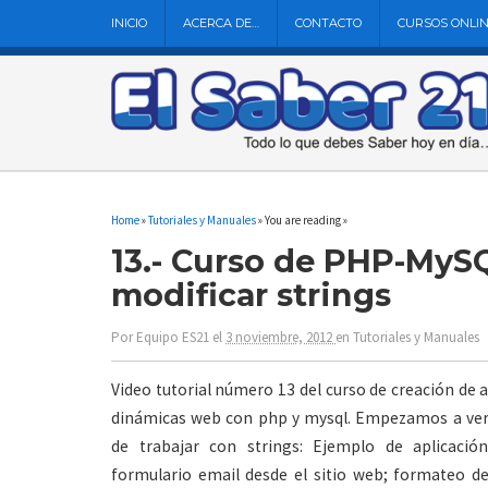
INICIO
ACERCA DE…
CONTACTO
CURSOS ONLI
Home
»
Tutoriales y Manuales
» You are reading »
13.- Curso de PHP-MyS
modificar strings
Por
Equipo ES21
el
3 noviembre, 2012
en
Tutoriales y Manuales
Video tutorial número 13 del curso de creación de 
dinámicas web con php y mysql. Empezamos a ve
de trabajar con strings: Ejemplo de aplicació
formulario email desde el sitio web; formateo de 