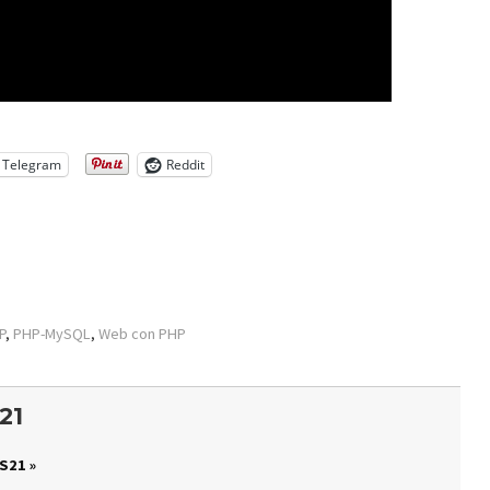
Telegram
Reddit
P
,
PHP-MySQL
,
Web con PHP
21
S21 »