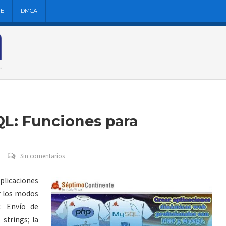
NE
DMCA
QL: Funciones para
Sin comentarios
aplicaciones
r los modos
n: Envío de
strings; la