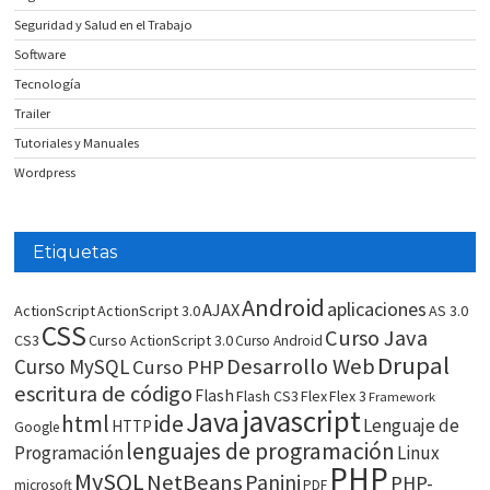
Seguridad y Salud en el Trabajo
Software
Tecnología
Trailer
Tutoriales y Manuales
Wordpress
Etiquetas
Android
aplicaciones
AJAX
ActionScript
ActionScript 3.0
AS 3.0
CSS
Curso Java
CS3
Curso ActionScript 3.0
Curso Android
Drupal
Desarrollo Web
Curso MySQL
Curso PHP
escritura de código
Flash
Flash CS3
Flex
Flex 3
Framework
javascript
Java
html
ide
Lenguaje de
HTTP
Google
lenguajes de programación
Programación
Linux
PHP
MySQL
NetBeans
Panini
PHP-
microsoft
PDF