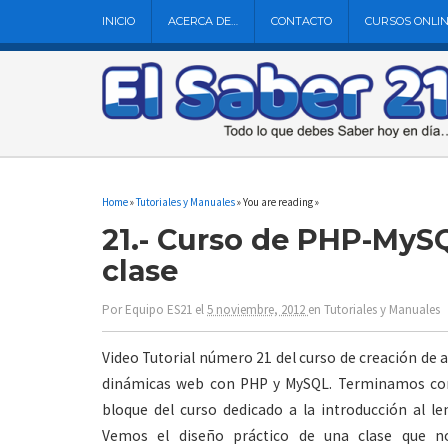
INICIO
ACERCA DE…
CONTACTO
CURSOS ONLI
Home
»
Tutoriales y Manuales
» You are reading »
21.- Curso de PHP-MySQ
clase
Por
Equipo ES21
el
5 noviembre, 2012
en
Tutoriales y Manuales
Video Tutorial número 21 del curso de creación de 
dinámicas web con PHP y MySQL. Terminamos con
bloque del curso dedicado a la introducción al le
Vemos el diseño práctico de una clase que n