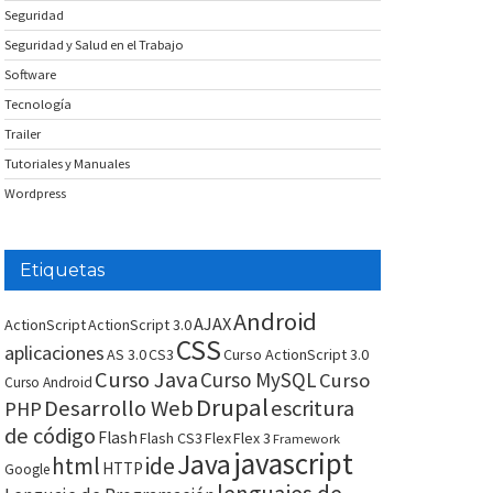
Seguridad
Seguridad y Salud en el Trabajo
Software
Tecnología
Trailer
Tutoriales y Manuales
Wordpress
Etiquetas
Android
AJAX
ActionScript
ActionScript 3.0
CSS
aplicaciones
AS 3.0
CS3
Curso ActionScript 3.0
Curso Java
Curso MySQL
Curso
Curso Android
Drupal
Desarrollo Web
escritura
PHP
de código
Flash
Flash CS3
Flex
Flex 3
Framework
javascript
Java
html
ide
HTTP
Google