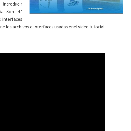
introducir
ias.Son 47
 interfaces
e los archivos e interfaces usadas enel video tutorial.