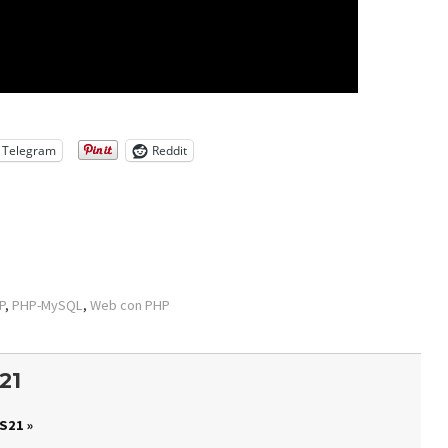
Telegram
Reddit
P
,
PHP-MySQL
,
Web con PHP
21
S21 »