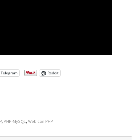
Telegram
Reddit
P
,
PHP-MySQL
,
Web con PHP