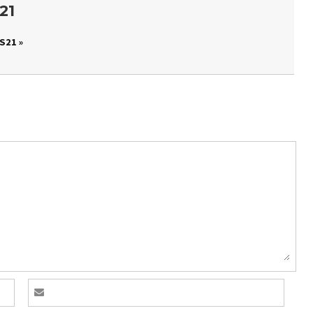
21
S21 »