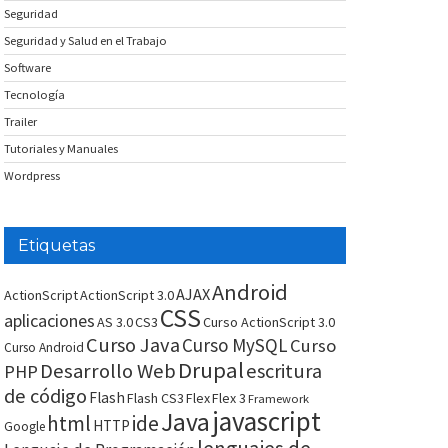
Seguridad
Seguridad y Salud en el Trabajo
Software
Tecnología
Trailer
Tutoriales y Manuales
Wordpress
Etiquetas
Android
AJAX
ActionScript
ActionScript 3.0
CSS
aplicaciones
AS 3.0
CS3
Curso ActionScript 3.0
Curso Java
Curso MySQL
Curso
Curso Android
Drupal
Desarrollo Web
escritura
PHP
de código
Flash
Flash CS3
Flex
Flex 3
Framework
javascript
Java
html
ide
HTTP
Google