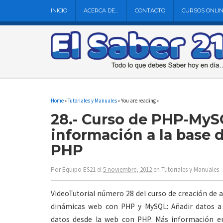
INICIO
ACERCA DE…
CONTACTO
CURSOS ONLI
Home
»
Tutoriales y Manuales
» You are reading »
28.- Curso de PHP-MyS
información a la base 
PHP
Por
Equipo ES21
el
5 noviembre, 2012
en
Tutoriales y Manuales
VideoTutorial número 28 del curso de creación de 
dinámicas web con PHP y MySQL: Añadir datos a
datos desde la web con PHP. Más información e