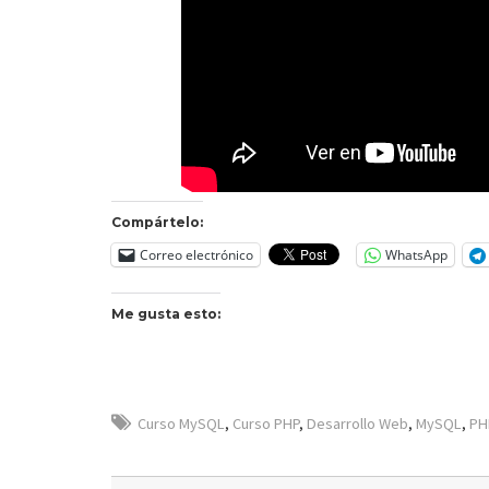
Compártelo:
Correo electrónico
WhatsApp
Me gusta esto:
Curso MySQL
,
Curso PHP
,
Desarrollo Web
,
MySQL
,
PH