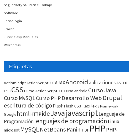
Seguridad y Salud en el Trabajo
Software
Tecnología
Trailer
Tutoriales y Manuales
Wordpress
Etiquetas
Android
aplicaciones
AJAX
ActionScript
ActionScript 3.0
AS 3.0
CSS
Curso Java
CS3
Curso ActionScript 3.0
Curso Android
Drupal
Desarrollo Web
Curso MySQL
Curso PHP
escritura de código
Flash
Flash CS3
Flex
Flex 3
Framework
javascript
Java
html
ide
Lenguaje de
HTTP
Google
lenguajes de programación
Programación
Linux
PHP
MySQL
NetBeans
Panini
PHP-
microsoft
PDF