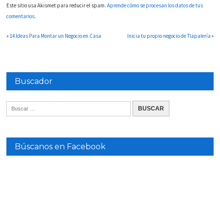
Este sitio usa Akismet para reducir el spam.
Aprende cómo se procesan los datos de tus
comentarios.
«
14 Ideas Para Montar un Negocio en Casa
Inicia tu propio negocio de Tlapalería
»
Buscador
Búscanos en Facebook