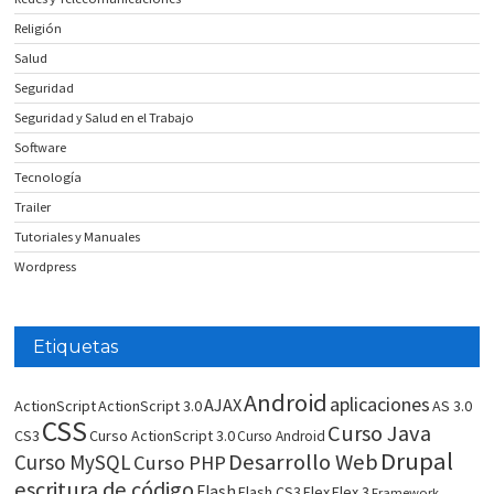
Religión
Salud
Seguridad
Seguridad y Salud en el Trabajo
Software
Tecnología
Trailer
Tutoriales y Manuales
Wordpress
Etiquetas
Android
aplicaciones
AJAX
ActionScript
ActionScript 3.0
AS 3.0
CSS
Curso Java
CS3
Curso ActionScript 3.0
Curso Android
Drupal
Desarrollo Web
Curso MySQL
Curso PHP
escritura de código
Flash
Flash CS3
Flex
Flex 3
Framework