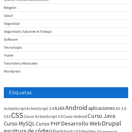
Religión
Salud
Seguridad
Seguridad y Salud en el Trabajo
Software
Tecnología
Trailer
Tutoriales y Manuales
Wordpress
Etiquetas
Android
aplicaciones
AJAX
ActionScript
ActionScript 3.0
AS 3.0
CSS
Curso Java
CS3
Curso ActionScript 3.0
Curso Android
Drupal
Desarrollo Web
Curso MySQL
Curso PHP
escritura de código
Flash
Flash CS3
Flex
Flex 3
Framework