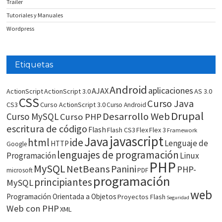
Trailer
Tutoriales y Manuales
Wordpress
Etiquetas
Android
aplicaciones
AJAX
ActionScript
ActionScript 3.0
AS 3.0
CSS
Curso Java
CS3
Curso ActionScript 3.0
Curso Android
Drupal
Desarrollo Web
Curso MySQL
Curso PHP
escritura de código
Flash
Flash CS3
Flex
Flex 3
Framework
javascript
Java
html
ide
Lenguaje de
HTTP
Google
lenguajes de programación
Programación
Linux
PHP
MySQL
NetBeans
Panini
PHP-
microsoft
PDF
programación
principiantes
MySQL
web
Programación Orientada a Objetos
Proyectos Flash
Seguridad
Web con PHP
XML