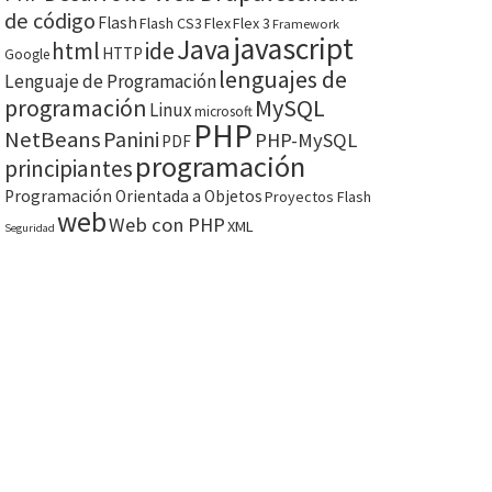
de código
Flash
Flash CS3
Flex
Flex 3
Framework
javascript
Java
html
ide
HTTP
Google
lenguajes de
Lenguaje de Programación
programación
MySQL
Linux
microsoft
PHP
NetBeans
Panini
PHP-MySQL
PDF
programación
principiantes
Programación Orientada a Objetos
Proyectos Flash
web
Web con PHP
XML
Seguridad