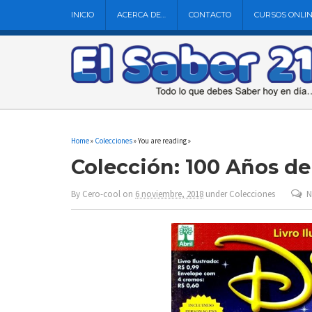
INICIO
ACERCA DE…
CONTACTO
CURSOS ONLI
Home
»
Colecciones
» You are reading »
Colección: 100 Años de
By
Cero-cool
on
6 noviembre, 2018
under
Colecciones
N