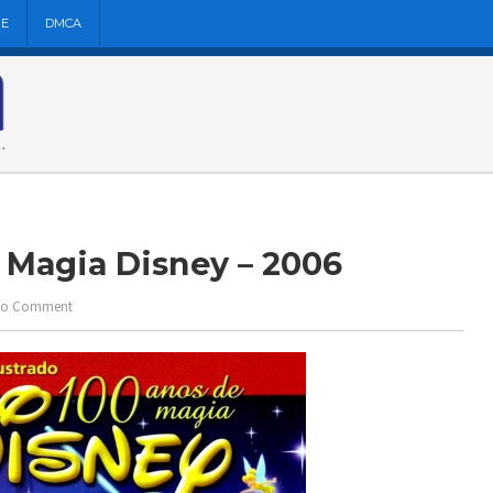
NE
DMCA
 Magia Disney – 2006
o Comment