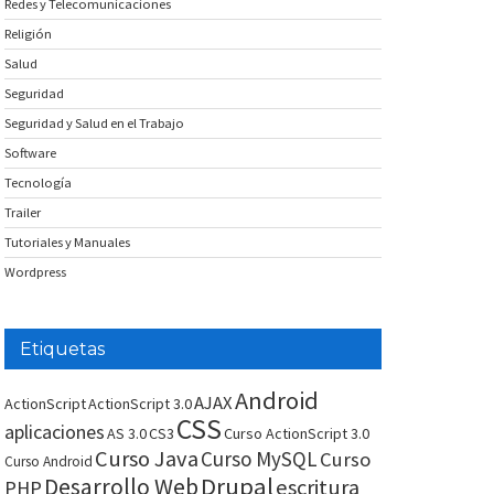
Redes y Telecomunicaciones
Religión
Salud
Seguridad
Seguridad y Salud en el Trabajo
Software
Tecnología
Trailer
Tutoriales y Manuales
Wordpress
Etiquetas
Android
AJAX
ActionScript
ActionScript 3.0
CSS
aplicaciones
AS 3.0
CS3
Curso ActionScript 3.0
Curso Java
Curso MySQL
Curso
Curso Android
Drupal
Desarrollo Web
escritura
PHP