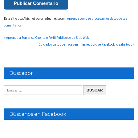
Este sitio usa Akismet para reducir el spam.
Aprende cómo se procesan los datos de tus
comentarios.
«
Aprenda a Borrar su Cuenta o Perfil Público de un Sitio Web
Cuidado con lo que haces en internet porque Facebook lo sabe todo
»
Buscador
Búscanos en Facebook