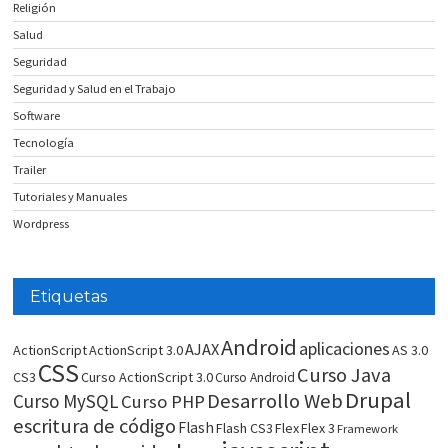
Religión
Salud
Seguridad
Seguridad y Salud en el Trabajo
Software
Tecnología
Trailer
Tutoriales y Manuales
Wordpress
Etiquetas
Android
aplicaciones
AJAX
ActionScript
ActionScript 3.0
AS 3.0
CSS
Curso Java
CS3
Curso ActionScript 3.0
Curso Android
Drupal
Desarrollo Web
Curso MySQL
Curso PHP
escritura de código
Flash
Flash CS3
Flex
Flex 3
Framework