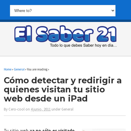
Home
»
General
» You are reading »
Cómo detectar y redirigir a
quienes visitan tu sitio
web desde un iPad
By
Cero-cool
on
4 junio, 2011
under
General
Tu sitio web
ya no sólo es visitado