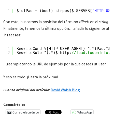
1
$isiPad = (bool) strpos($_SERVER[
'HTTP_USE
Con esto, buscamos la posición del término «
iPad
» en el
string
.
Finalmente, tenemos la última opción… añadir lo siguiente al
.htaccess
:
1
RewriteCond %{HTTP_USER_AGENT} ^.*iPad.*$
2
RewriteRule ^(.*)$ http:
//ipad.tudominio.c
…reemplazando la URL de ejemplo por la que desees utilizar.
Y eso es todo. ¡Hasta la próxima!
Fuente original del artículo
:
David Walsh Blog
Compártelo:
Correo electrónico
WhatsApp