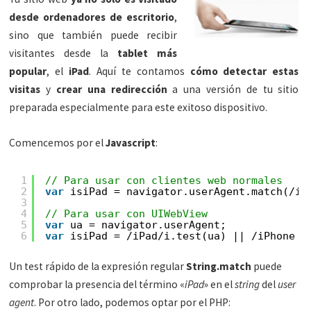
desde ordenadores de escritorio
,
sino que también puede recibir
visitantes desde la
tablet más
popular
, el
iPad
. Aquí te contamos
cómo detectar estas
visitas
y
crear una redirección
a una versión de tu sitio
preparada especialmente para este exitoso dispositivo.
Comencemos por el
Javascript
:
1
// Para usar con clientes web normales
2
var
isiPad = navigator.userAgent.match(/iP
3
4
// Para usar con UIWebView
5
var
ua = navigator.userAgent;
6
var
isiPad = /iPad/i.test(ua) || /iPhone O
Un test rápido de la expresión regular
String.match
puede
comprobar la presencia del término «
iPad
» en el
string
del
user
agent
. Por otro lado, podemos optar por el PHP: