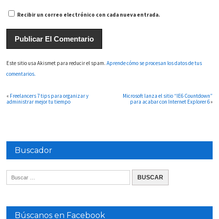
Recibir un correo electrónico con cada nueva entrada.
Este sitio usa Akismet para reducir el spam.
Aprende cómo se procesan los datos de tus
comentarios.
«
Freelancers 7 tips para organizar y
Microsoft lanza el sitio “IE6 Countdown”
administrar mejor tu tiempo
para acabar con Internet Explorer 6
»
Buscador
Búscanos en Facebook