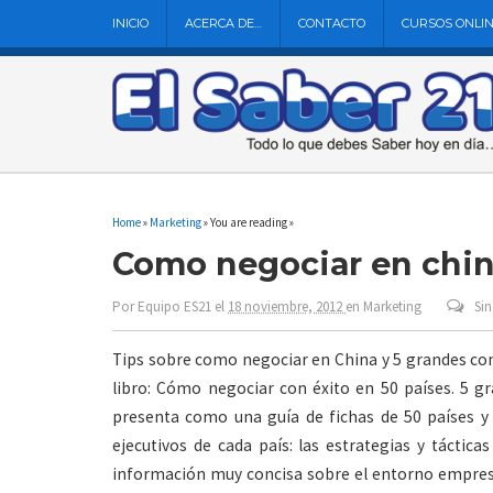
INICIO
ACERCA DE…
CONTACTO
CURSOS ONLI
Home
»
Marketing
» You are reading »
Como negociar en chi
Por
Equipo ES21
el
18 noviembre, 2012
en
Marketing
Si
Tips sobre como negociar en China y 5 grandes con
libro: Cómo negociar con éxito en 50 países. 5 g
presenta como una guía de fichas de 50 países y
ejecutivos de cada país: las estrategias y táctic
información muy concisa sobre el entorno empresar