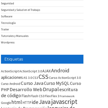
Seguridad
Seguridad y Salud en el Trabajo
Software
Tecnología
Trailer
Tutoriales y Manuales
Wordpress
Etiquetas
Android
AJAX
ActionScript
ActionScript 3.0
CSS
aplicaciones
AS 3.0
CS3
Curso ActionScript 3.0
Curso Java
Curso MySQL
Curso
Curso Android
Drupal
Desarrollo Web
escritura
PHP
de código
Flash
Flash CS3
Flex
Flex 3
Framework
javascript
Java
html
ide
HTTP
Google