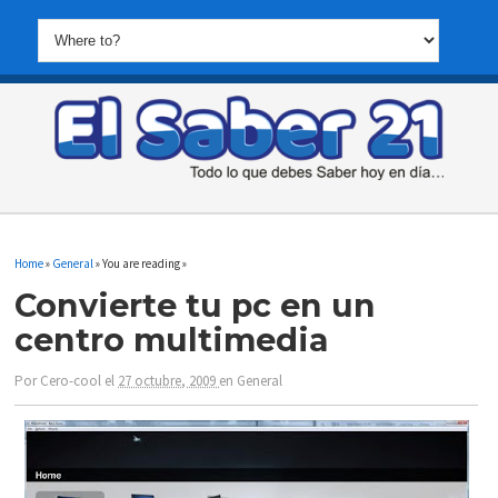
Home
»
General
» You are reading »
Convierte tu pc en un
centro multimedia
Por
Cero-cool
el
27 octubre, 2009
en
General