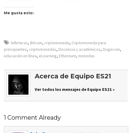
Me gusta esto:
billeteras
,
Bitcoin
,
criptomoneda
,
Criptomoneda para
principiantes
,
criptomonedas
,
Docencia y académicos
,
Dogecoin
,
educación en línea
,
eLearning
,
Ethereum
,
monedas
Acerca de Equipo ES21
Ver todos los mensajes de Equipo ES21 »
1 Comment Already