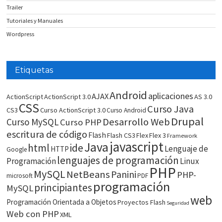
Trailer
Tutoriales y Manuales
Wordpress
Etiquetas
Android
aplicaciones
AJAX
ActionScript
ActionScript 3.0
AS 3.0
CSS
Curso Java
CS3
Curso ActionScript 3.0
Curso Android
Drupal
Desarrollo Web
Curso MySQL
Curso PHP
escritura de código
Flash
Flash CS3
Flex
Flex 3
Framework
javascript
Java
html
ide
Lenguaje de
HTTP
Google
lenguajes de programación
Programación
Linux
PHP
MySQL
NetBeans
Panini
PHP-
microsoft
PDF
programación
principiantes
MySQL
web
Programación Orientada a Objetos
Proyectos Flash
Seguridad
Web con PHP
XML