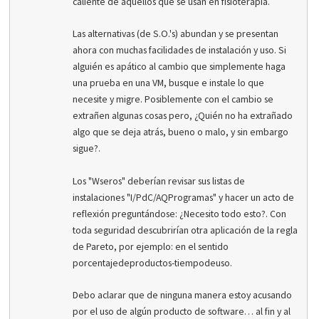
caliente de aquellos que se usan en fisioterapia.
Las alternativas (de S.O.'s) abundan y se presentan
ahora con muchas facilidades de instalación y uso. Si
alguién es apático al cambio que simplemente haga
una prueba en una VM, busque e instale lo que
necesite y migre. Posiblemente con el cambio se
extrañen algunas cosas pero, ¿Quién no ha extrañado
algo que se deja atrás, bueno o malo, y sin embargo
sigue?.
Los "Wseros" deberían revisar sus listas de
instalaciones "I/PdC/AQProgramas" y hacer un acto de
reflexión preguntándose: ¿Necesito todo esto?. Con
toda seguridad descubrirían otra aplicación de la regla
de Pareto, por ejemplo: en el sentido
porcentajedeproductos-tiempodeuso.
Debo aclarar que de ninguna manera estoy acusando
por el uso de algún producto de software… al fin y al