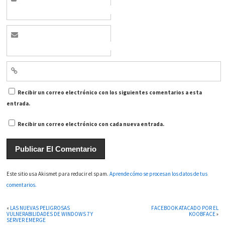
Recibir un correo electrónico con los siguientes comentarios a esta
entrada.
Recibir un correo electrónico con cada nueva entrada.
Este sitio usa Akismet para reducir el spam.
Aprende cómo se procesan los datos de tus
comentarios.
«
LAS NUEVAS PELIGROSAS
FACEBOOK ATACADO POR EL
VULNERABILIDADES DE WINDOWS 7 Y
KOOBFACE
»
SERVER EMERGE