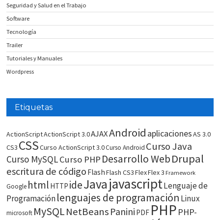
Seguridad y Salud en el Trabajo
Software
Tecnología
Trailer
Tutoriales y Manuales
Wordpress
Etiquetas
Android
aplicaciones
AJAX
ActionScript
ActionScript 3.0
AS 3.0
CSS
Curso Java
CS3
Curso ActionScript 3.0
Curso Android
Drupal
Desarrollo Web
Curso MySQL
Curso PHP
escritura de código
Flash
Flash CS3
Flex
Flex 3
Framework
javascript
Java
html
ide
Lenguaje de
HTTP
Google
lenguajes de programación
Programación
Linux
PHP
MySQL
NetBeans
Panini
PHP-
PDF
microsoft