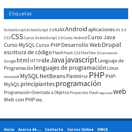
Etiquetas
Android
aplicaciones
AJAX
ActionScript
ActionScript 3.0
AS 3.0
CSS
Curso Java
CS3
Curso ActionScript 3.0
Curso Android
Drupal
Desarrollo Web
Curso MySQL
Curso PHP
escritura de código
Flash
Flash CS3
Flex
Flex 3
Framework
javascript
Java
html
ide
Lenguaje de
HTTP
Google
lenguajes de programación
Programación
Linux
PHP
MySQL
NetBeans
Panini
PHP-
microsoft
PDF
programación
principiantes
MySQL
web
Programación Orientada a Objetos
Proyectos Flash
Seguridad
Web con PHP
XML
Inicio
Acerca de…
Contacto
Cursos Online
DMCA