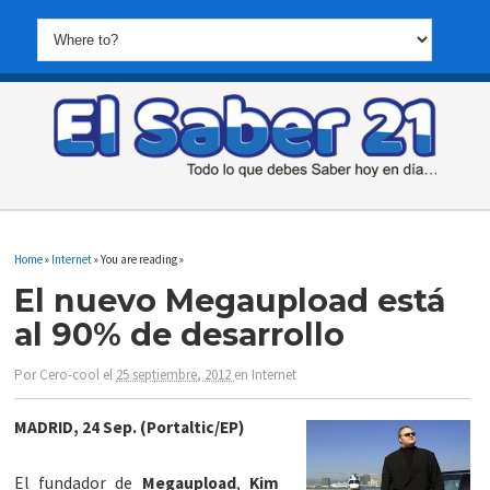
Home
»
Internet
» You are reading »
El nuevo Megaupload está
al 90% de desarrollo
Por
Cero-cool
el
25 septiembre, 2012
en
Internet
MADRID, 24 Sep. (Portaltic/EP)
El fundador de
Megaupload
,
Kim