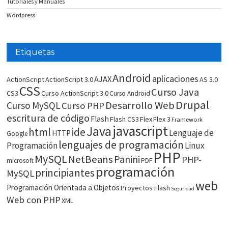
Tutoriales y Manuales
Wordpress
Etiquetas
Android
aplicaciones
AJAX
ActionScript
ActionScript 3.0
AS 3.0
CSS
Curso Java
CS3
Curso ActionScript 3.0
Curso Android
Drupal
Desarrollo Web
Curso MySQL
Curso PHP
escritura de código
Flash
Flash CS3
Flex
Flex 3
Framework
javascript
Java
html
ide
Lenguaje de
HTTP
Google
lenguajes de programación
Programación
Linux
PHP
MySQL
NetBeans
Panini
PHP-
microsoft
PDF
programación
principiantes
MySQL
web
Programación Orientada a Objetos
Proyectos Flash
Seguridad
Web con PHP
XML