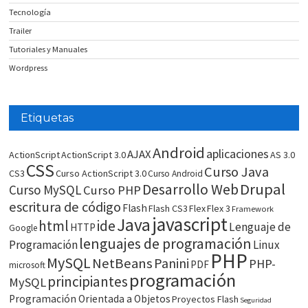
Tecnología
Trailer
Tutoriales y Manuales
Wordpress
Etiquetas
Android
aplicaciones
AJAX
ActionScript
ActionScript 3.0
AS 3.0
CSS
Curso Java
CS3
Curso ActionScript 3.0
Curso Android
Drupal
Desarrollo Web
Curso MySQL
Curso PHP
escritura de código
Flash
Flash CS3
Flex
Flex 3
Framework
javascript
Java
html
ide
Lenguaje de
HTTP
Google
lenguajes de programación
Programación
Linux
PHP
MySQL
NetBeans
Panini
PHP-
PDF
microsoft
programación
principiantes
MySQL
Programación Orientada a Objetos
Proyectos Flash
Seguridad