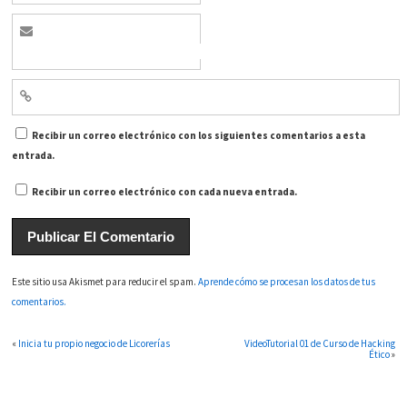
Recibir un correo electrónico con los siguientes comentarios a esta
entrada.
Recibir un correo electrónico con cada nueva entrada.
Este sitio usa Akismet para reducir el spam.
Aprende cómo se procesan los datos de tus
comentarios.
«
Inicia tu propio negocio de Licorerías
VideoTutorial 01 de Curso de Hacking
Ético
»