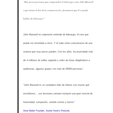
“Hay pocas personas que comprenden el liderazgo como John Maxwell
y que tienen el don de la comunicación, ¡de manera que él sí puede
hablar de liderazgo!”
John Maxwell no solamente entiende de liderazgo, él cree que
puede ser enseñado a otros. Y él sabe cómo comunicarse de una
manera que muy pocos pueden. Con los años, ha acumulado más
de 4 millones de millas viajando y miles de horas dirigiéndose a
audiencias, algunos grupos con más de 65000 personas”.
“John Maxwell es un verdadero líder de líderes con mucho qué
enseñarnos… sus lecciones,siempre incluyen una gran mezcla de
honestidad, compasión, sentido común y humor”.
Anne Beiler Founder, Auntie Anne’s Pretzels