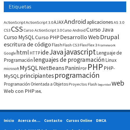
Etiquetas
Android
aplicaciones
AJAX
ActionScript
ActionScript 3.0
AS 3.0
CSS
Curso Java
CS3
Curso ActionScript 3.0
Curso Android
Drupal
Desarrollo Web
Curso MySQL
Curso PHP
escritura de código
Flash
Flash CS3
Flex
Flex 3
Framework
javascript
Java
html
ide
Lenguaje de
HTTP
Google
lenguajes de programación
Programación
Linux
PHP
MySQL
NetBeans
Panini
PHP-
microsoft
PDF
programación
principiantes
MySQL
web
Programación Orientada a Objetos
Proyectos Flash
Seguridad
Web con PHP
XML
Inicio
Acerca de…
Contacto
Cursos Online
DMCA