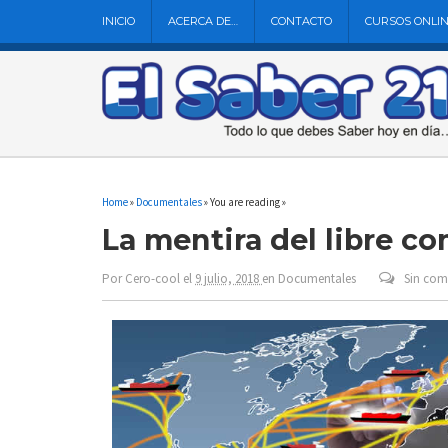
INICIO
ACERCA DE…
CONTACTO
CURSOS ONLI
Home
»
Documentales
» You are reading »
La mentira del libre c
Por
Cero-cool
el
9 julio, 2018
en
Documentales
Sin com