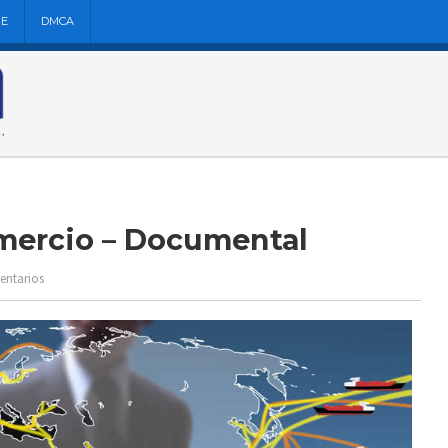
NE
DMCA
omercio – Documental
entarios