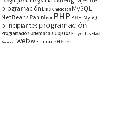
lenguajes de
Lenguaje de Programación
MySQL
programación
Linux
microsoft
PHP
NetBeans
Panini
PHP-MySQL
PDF
programación
principiantes
Programación Orientada a Objetos
Proyectos Flash
web
Web con PHP
XML
Seguridad