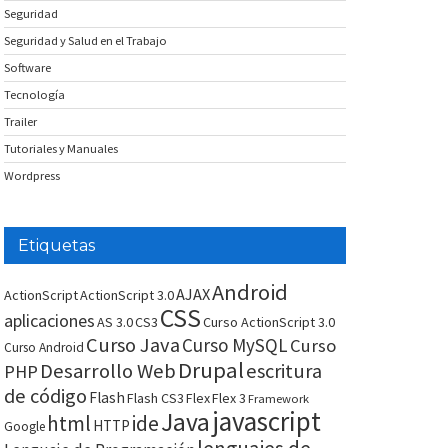
Seguridad
Seguridad y Salud en el Trabajo
Software
Tecnología
Trailer
Tutoriales y Manuales
Wordpress
Etiquetas
Android
AJAX
ActionScript
ActionScript 3.0
CSS
aplicaciones
AS 3.0
CS3
Curso ActionScript 3.0
Curso Java
Curso MySQL
Curso
Curso Android
Drupal
Desarrollo Web
escritura
PHP
de código
Flash
Flash CS3
Flex
Flex 3
Framework
javascript
Java
html
ide
HTTP
Google