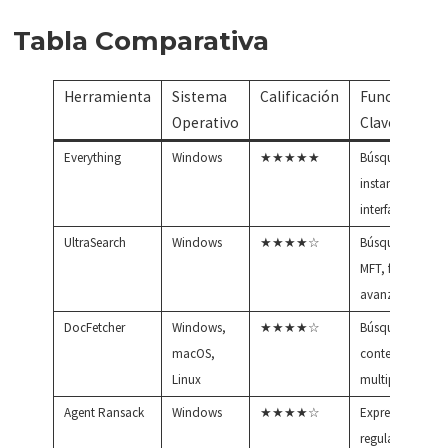
Tabla Comparativa
Herramienta
Sistema
Calificación
Funciones
Operativo
Clave
Everything
Windows
★★★★★
Búsqueda
instantánea,
interfaz sencilla
UltraSearch
Windows
★★★★☆
Búsqueda por
MFT, filtros
avanzados
DocFetcher
Windows,
★★★★☆
Búsqueda de
macOS,
contenido,
Linux
multiplataform
Agent Ransack
Windows
★★★★☆
Expresiones
regulares, vista