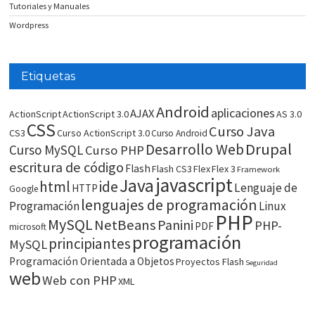
Tutoriales y Manuales
Wordpress
Etiquetas
Android
aplicaciones
AJAX
ActionScript
ActionScript 3.0
AS 3.0
CSS
Curso Java
CS3
Curso ActionScript 3.0
Curso Android
Drupal
Desarrollo Web
Curso MySQL
Curso PHP
escritura de código
Flash
Flash CS3
Flex
Flex 3
Framework
javascript
Java
html
ide
Lenguaje de
HTTP
Google
lenguajes de programación
Programación
Linux
PHP
MySQL
NetBeans
Panini
PHP-
PDF
microsoft
programación
principiantes
MySQL
Programación Orientada a Objetos
Proyectos Flash
Seguridad
web
Web con PHP
XML