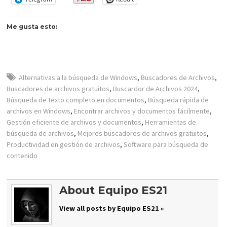
Me gusta esto:
Alternativas a la búsqueda de Windows
,
Buscadores de Archivos
,
Buscadores de archivos gratuitos
,
Buscardor de Archivos 2024
,
Búsqueda de texto completo en documentos
,
Búsqueda rápida de
archivos en Windows
,
Encontrar archivos y documentos fácilmente
,
Gestión eficiente de archivos y documentos
,
Herramientas de
búsqueda de archivos
,
Mejores buscadores de archivos gratuitos
,
Productividad en gestión de archivos
,
Software para búsqueda de
contenido
About Equipo ES21
View all posts by Equipo ES21 »