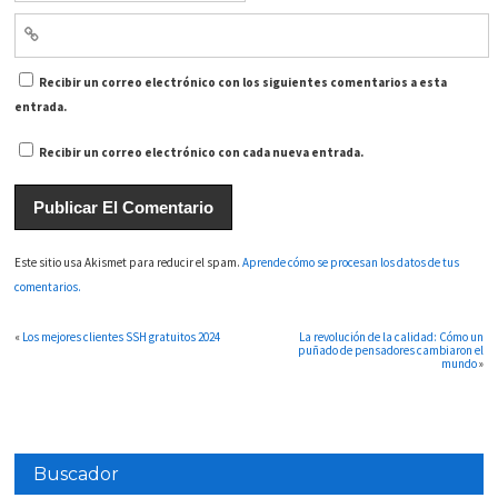
Recibir un correo electrónico con los siguientes comentarios a esta
entrada.
Recibir un correo electrónico con cada nueva entrada.
Este sitio usa Akismet para reducir el spam.
Aprende cómo se procesan los datos de tus
comentarios.
«
Los mejores clientes SSH gratuitos 2024
La revolución de la calidad: Cómo un
puñado de pensadores cambiaron el
mundo
»
Buscador