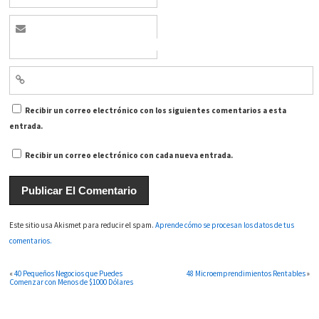
Recibir un correo electrónico con los siguientes comentarios a esta
entrada.
Recibir un correo electrónico con cada nueva entrada.
Este sitio usa Akismet para reducir el spam.
Aprende cómo se procesan los datos de tus
comentarios.
«
40 Pequeños Negocios que Puedes
48 Microemprendimientos Rentables
»
Comenzar con Menos de $1000 Dólares