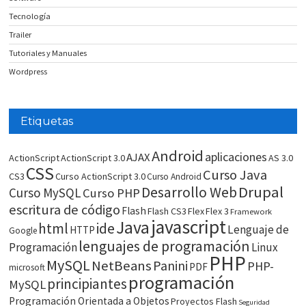
Tecnología
Trailer
Tutoriales y Manuales
Wordpress
Etiquetas
Android
aplicaciones
AJAX
ActionScript
ActionScript 3.0
AS 3.0
CSS
Curso Java
CS3
Curso ActionScript 3.0
Curso Android
Drupal
Desarrollo Web
Curso MySQL
Curso PHP
escritura de código
Flash
Flash CS3
Flex
Flex 3
Framework
javascript
Java
html
ide
Lenguaje de
HTTP
Google
lenguajes de programación
Programación
Linux
PHP
MySQL
NetBeans
Panini
PHP-
PDF
microsoft
programación
principiantes
MySQL
Programación Orientada a Objetos
Proyectos Flash
Seguridad