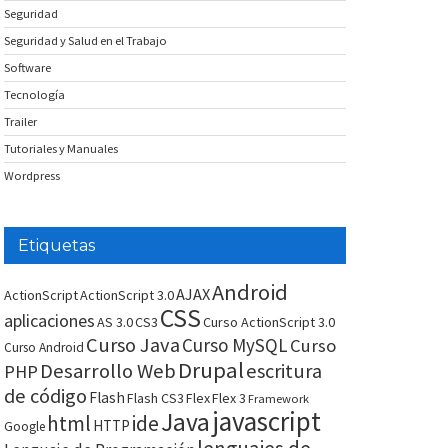
Seguridad
Seguridad y Salud en el Trabajo
Software
Tecnología
Trailer
Tutoriales y Manuales
Wordpress
Etiquetas
Android
AJAX
ActionScript
ActionScript 3.0
CSS
aplicaciones
AS 3.0
CS3
Curso ActionScript 3.0
Curso Java
Curso MySQL
Curso
Curso Android
Drupal
Desarrollo Web
escritura
PHP
de código
Flash
Flash CS3
Flex
Flex 3
Framework
javascript
Java
html
ide
HTTP
Google