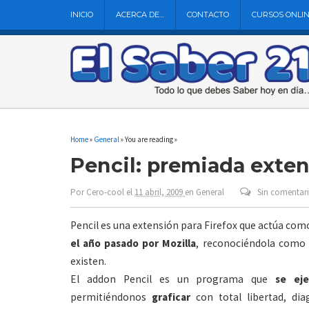
INICIO
ACERCA DE…
CONTACTO
CURSOS ONLI
Home
»
General
» You are reading »
Pencil: premiada extens
Por
Cero-cool
el
11 abril, 2009
en
General
Sin comentar
Pencil es una extensión para Firefox que actúa com
el año pasado por Mozilla
, reconociéndola como 
existen.
El addon Pencil es un programa que
se ej
permitiéndonos
graficar
con total libertad, diag