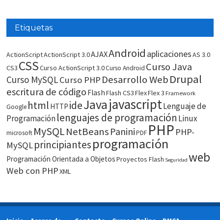
Etiquetas
Android
aplicaciones
AJAX
ActionScript
ActionScript 3.0
AS 3.0
CSS
Curso Java
CS3
Curso ActionScript 3.0
Curso Android
Drupal
Desarrollo Web
Curso MySQL
Curso PHP
escritura de código
Flash
Flash CS3
Flex
Flex 3
Framework
javascript
Java
html
ide
Lenguaje de
HTTP
Google
lenguajes de programación
Programación
Linux
PHP
MySQL
NetBeans
Panini
PHP-
microsoft
PDF
programación
principiantes
MySQL
web
Programación Orientada a Objetos
Proyectos Flash
Seguridad
Web con PHP
XML