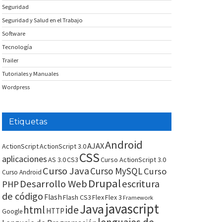
Seguridad
Seguridad y Salud en el Trabajo
Software
Tecnología
Trailer
Tutoriales y Manuales
Wordpress
Etiquetas
Android
AJAX
ActionScript
ActionScript 3.0
CSS
aplicaciones
AS 3.0
CS3
Curso ActionScript 3.0
Curso Java
Curso MySQL
Curso
Curso Android
Drupal
Desarrollo Web
escritura
PHP
de código
Flash
Flash CS3
Flex
Flex 3
Framework
javascript
Java
html
ide
HTTP
Google