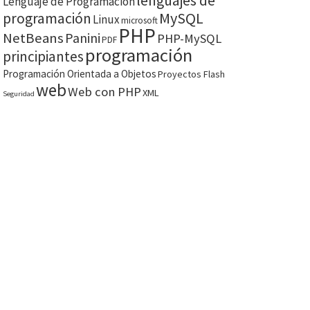
lenguajes de
Lenguaje de Programación
MySQL
programación
Linux
microsoft
PHP
NetBeans
Panini
PHP-MySQL
PDF
programación
principiantes
Programación Orientada a Objetos
Proyectos Flash
web
Web con PHP
XML
Seguridad