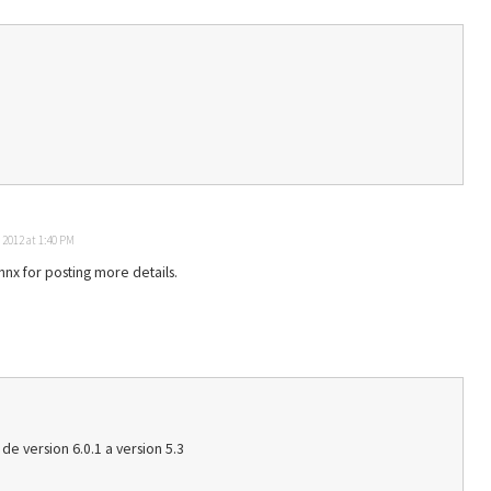
 2012 at 1:40 PM
 Thnx for posting more details.
de version 6.0.1 a version 5.3