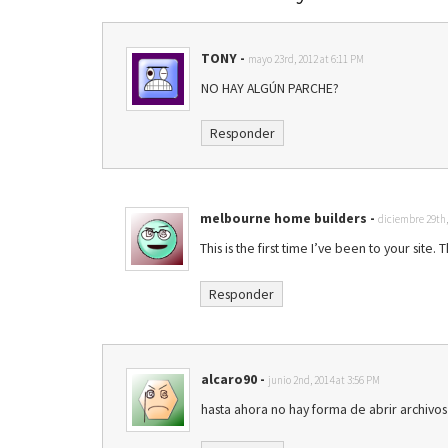
TONY
-
mayo 23rd, 2012 at 6:11 PM
NO HAY ALGÚN PARCHE?
Responder
melbourne home builders
-
diciembre 29th,
This is the first time I’ve been to your site.
Responder
alcaro90
-
junio 2nd, 2014 at 3:56 PM
hasta ahora no hay forma de abrir archivos 