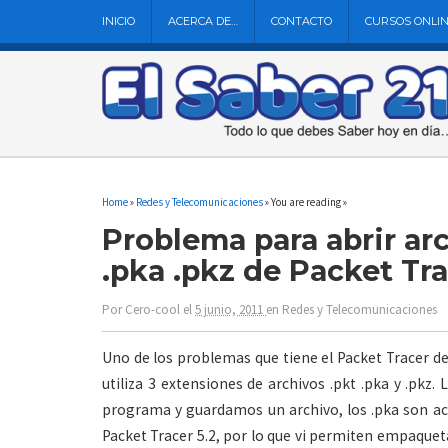
INICIO
ACERCA DE…
CONTACTO
CURSOS ONLI
Home
»
Redes y Telecomunicaciones
» You are reading »
Problema para abrir ar
.pka .pkz de Packet Tr
Por
Cero-cool
el
5 junio, 2011
en
Redes y Telecomunicaciones
Uno de los problemas que tiene el Packet Tracer de
utiliza 3 extensiones de archivos .pkt .pka y .pkz
programa y guardamos un archivo, los .pka son acti
Packet Tracer 5.2, por lo que vi permiten empaquet