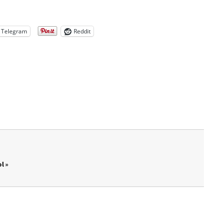
Telegram
Reddit
l »