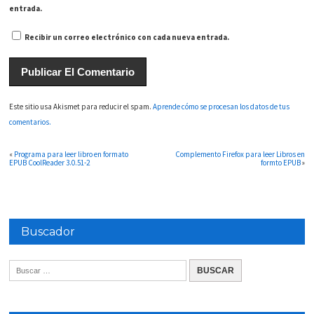
entrada.
Recibir un correo electrónico con cada nueva entrada.
Este sitio usa Akismet para reducir el spam.
Aprende cómo se procesan los datos de tus
comentarios.
«
Programa para leer libro en formato
Complemento Firefox para leer Libros en
EPUB CoolReader 3.0.51-2
formto EPUB
»
Buscador