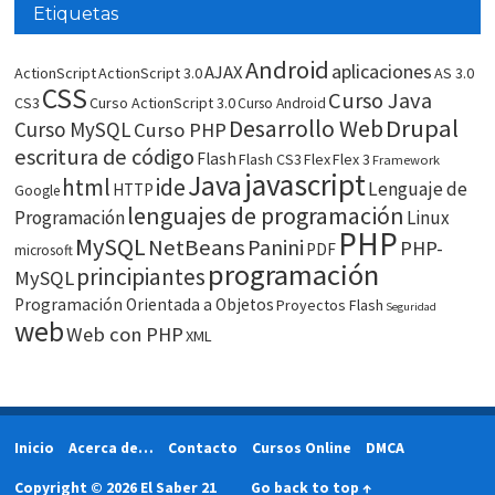
Etiquetas
Android
aplicaciones
AJAX
ActionScript
ActionScript 3.0
AS 3.0
CSS
Curso Java
CS3
Curso ActionScript 3.0
Curso Android
Drupal
Desarrollo Web
Curso MySQL
Curso PHP
escritura de código
Flash
Flash CS3
Flex
Flex 3
Framework
javascript
Java
html
ide
Lenguaje de
HTTP
Google
lenguajes de programación
Programación
Linux
PHP
MySQL
NetBeans
Panini
PHP-
PDF
microsoft
programación
principiantes
MySQL
Programación Orientada a Objetos
Proyectos Flash
Seguridad
web
Web con PHP
XML
Inicio
Acerca de…
Contacto
Cursos Online
DMCA
Copyright © 2026 El Saber 21
Go back to top ↑