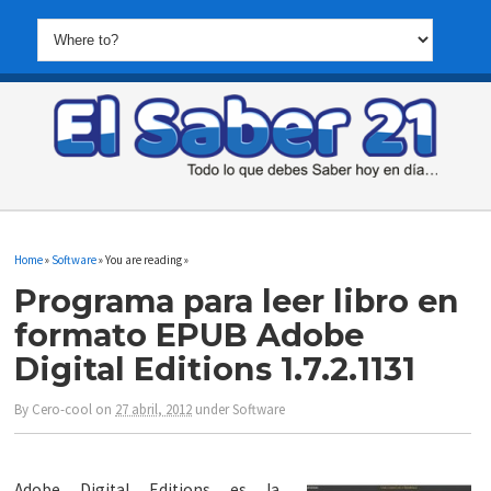
Home
»
Software
» You are reading »
Programa para leer libro en
formato EPUB Adobe
Digital Editions 1.7.2.1131
By
Cero-cool
on
27 abril, 2012
under
Software
Adobe Digital Editions es la