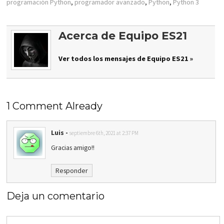
programación Python
,
programador avanzado
,
Python
,
Python 3
Acerca de Equipo ES21
Ver todos los mensajes de Equipo ES21 »
1 Comment Already
Luis
-
septiembre 6th, 2021 at 2:37 PM
Gracias amigo!!
Responder
Deja un comentario