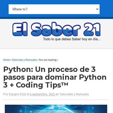
Home
»
Tutoriales y Manuales
» You are reading »
Python: Un proceso de 3
pasos para dominar Python
3 + Coding Tips™
Por
Equipo ES21
el
6 septiembre, 2021
en
Tutoriales y Manuales