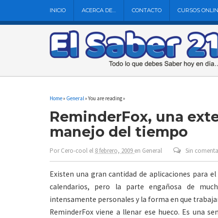
INICIO
ACERCA DE…
CONTACTO
CURSOS ONLI
Home
»
General
» You are reading »
ReminderFox, una exten
manejo del tiempo
Por
Cero-cool
el
8 febrero, 2009
en
General
Sin comenta
Existen una gran cantidad de aplicaciones para e
calendarios, pero la parte engañosa de muc
intensamente personales y la forma en que trabaja
ReminderFox viene a llenar ese hueco. Es una senc