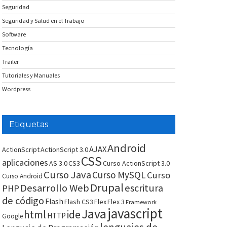
Seguridad
Seguridad y Salud en el Trabajo
Software
Tecnología
Trailer
Tutoriales y Manuales
Wordpress
Etiquetas
Android
AJAX
ActionScript
ActionScript 3.0
CSS
aplicaciones
AS 3.0
CS3
Curso ActionScript 3.0
Curso Java
Curso MySQL
Curso
Curso Android
Drupal
Desarrollo Web
escritura
PHP
de código
Flash
Flash CS3
Flex
Flex 3
Framework
javascript
Java
html
ide
HTTP
Google