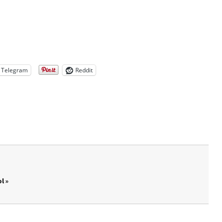
Telegram
Reddit
l »