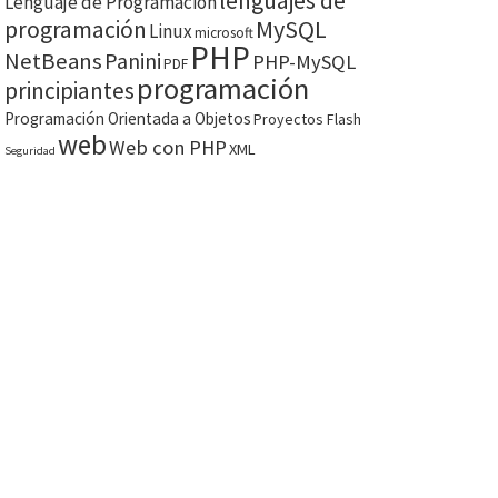
lenguajes de
Lenguaje de Programación
MySQL
programación
Linux
microsoft
PHP
NetBeans
Panini
PHP-MySQL
PDF
programación
principiantes
Programación Orientada a Objetos
Proyectos Flash
web
Web con PHP
XML
Seguridad