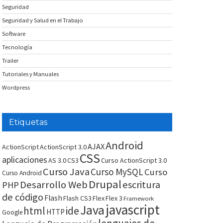
Seguridad
Seguridad y Salud en el Trabajo
Software
Tecnología
Trailer
Tutoriales y Manuales
Wordpress
Etiquetas
Android
AJAX
ActionScript
ActionScript 3.0
CSS
aplicaciones
AS 3.0
CS3
Curso ActionScript 3.0
Curso Java
Curso MySQL
Curso
Curso Android
Drupal
Desarrollo Web
escritura
PHP
de código
Flash
Flash CS3
Flex
Flex 3
Framework
javascript
Java
html
ide
HTTP
Google