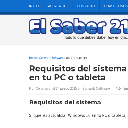
INICIO
ACERCA DE…
CONTACTO
CURSOS ONLI
Home
»
General
»
Software
» You are reading »
Requisitos del sistema
en tu PC o tableta
Por
Cero-cool
el
14 junio, 2015
en
General
,
Software
Si
Requisitos del sistema
Si quieres actualizar Windows 10 en tu PC o tableta, 