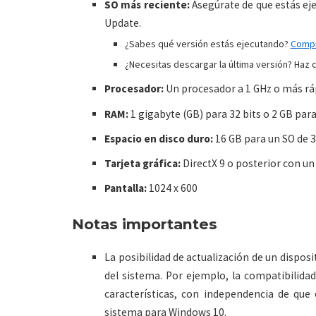
SO más reciente:
Asegúrate de que estás ej
Update.
¿Sabes qué versión estás ejecutando?
Compr
¿Necesitas descargar la última versión? Haz 
Procesador:
Un procesador a 1 GHz o más rá
RAM:
1 gigabyte (GB) para 32 bits o 2 GB para
Espacio en disco duro:
16 GB para un SO de 3
Tarjeta gráfica:
DirectX 9 o posterior con u
Pantalla:
1024 x 600
Notas importantes
La posibilidad de actualización de un dispos
del sistema. Por ejemplo, la compatibilidad 
características, con independencia de que
sistema para Windows 10.