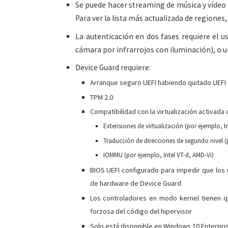
Se puede hacer streaming de música y vídeo 
Para ver la lista más actualizada de regiones, 
La autenticación en dos fases requiere el us
cámara por infrarrojos con iluminación), o 
Device Guard requiere:
Arranque seguro UEFI habiendo quitado UEFI 
TPM 2.0
Compatibilidad con la virtualización activad
Extensiones de virtualización (por ejemplo, I
Traducción de direcciones de segundo nivel (
IOMMU (por ejemplo, Intel VT-d, AMD-Vi)
BIOS UEFI configurado para impedir que los 
de hardware de Device Guard
Los controladores en modo kernel tienen qu
forzosa del código del hipervisor
Solo está disponible en Windows 10 Enterpri