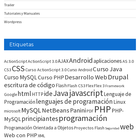
Trailer
Tutoriales y Manuales
Wordpress
Etiquetas
Android
aplicaciones
AJAX
ActionScript
ActionScript 3.0
AS 3.0
CSS
Curso Java
CS3
Curso ActionScript 3.0
Curso Android
Drupal
Desarrollo Web
Curso MySQL
Curso PHP
escritura de código
Flash
Flash CS3
Flex
Flex 3
Framework
javascript
Java
html
ide
Lenguaje de
HTTP
Google
lenguajes de programación
Programación
Linux
PHP
MySQL
NetBeans
Panini
PHP-
microsoft
PDF
programación
principiantes
MySQL
web
Programación Orientada a Objetos
Proyectos Flash
Seguridad
Web con PHP
XML