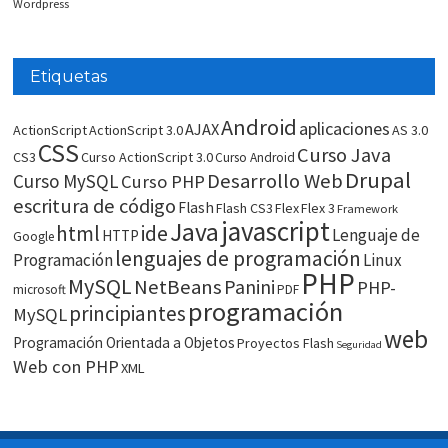
Wordpress
Etiquetas
Android
aplicaciones
AJAX
ActionScript
ActionScript 3.0
AS 3.0
CSS
Curso Java
CS3
Curso ActionScript 3.0
Curso Android
Drupal
Desarrollo Web
Curso MySQL
Curso PHP
escritura de código
Flash
Flash CS3
Flex
Flex 3
Framework
javascript
Java
html
ide
Lenguaje de
HTTP
Google
lenguajes de programación
Programación
Linux
PHP
MySQL
NetBeans
Panini
PHP-
microsoft
PDF
programación
principiantes
MySQL
web
Programación Orientada a Objetos
Proyectos Flash
Seguridad
Web con PHP
XML