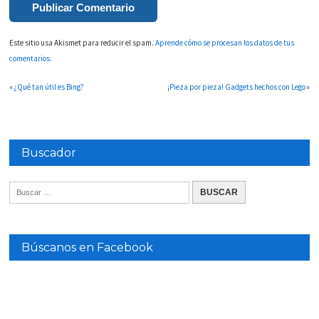
Este sitio usa Akismet para reducir el spam.
Aprende cómo se procesan los datos de tus
comentarios.
«
¿Qué tan útil es Bing?
¡Pieza por pieza! Gadgets hechos con Lego
»
Buscador
Búscanos en Facebook