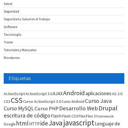
Salud
Seguridad
Seguridad y Salud en el Trabajo
Software
Tecnología
Trailer
Tutoriales y Manuales
Wordpress
Etiquetas
Android
aplicaciones
AJAX
ActionScript
ActionScript 3.0
AS 3.0
CSS
Curso Java
CS3
Curso ActionScript 3.0
Curso Android
Drupal
Desarrollo Web
Curso MySQL
Curso PHP
escritura de código
Flash
Flash CS3
Flex
Flex 3
Framework
javascript
Java
html
ide
Lenguaje de
HTTP
Google