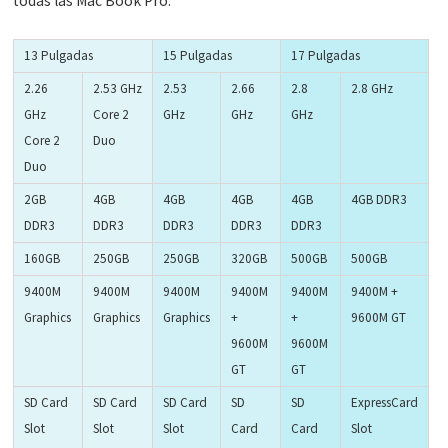
todas las Mac Book Pro:
13 Pulgadas
15 Pulgadas
17 Pulgadas
2.26
2.53 GHz
2.53
2.66
2.8
2.8 GHz
GHz
Core 2
GHz
GHz
GHz
Core 2
Duo
Duo
2GB
4GB
4GB
4GB
4GB
4GB DDR3
DDR3
DDR3
DDR3
DDR3
DDR3
160GB
250GB
250GB
320GB
500GB
500GB
9400M
9400M
9400M
9400M
9400M
9400M +
Graphics
Graphics
Graphics
+
+
9600M GT
9600M
9600M
GT
GT
SD Card
SD Card
SD Card
SD
SD
ExpressCard
Slot
Slot
Slot
Card
Card
Slot