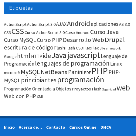
Etiquetas
Android
aplicaciones
AJAX
ActionScript
ActionScript 3.0
AS 3.0
CSS
Curso Java
CS3
Curso ActionScript 3.0
Curso Android
Drupal
Desarrollo Web
Curso MySQL
Curso PHP
escritura de código
Flash
Flash CS3
Flex
Flex 3
Framework
javascript
Java
html
ide
Lenguaje de
HTTP
Google
lenguajes de programación
Programación
Linux
PHP
MySQL
NetBeans
Panini
PHP-
microsoft
PDF
programación
principiantes
MySQL
web
Programación Orientada a Objetos
Proyectos Flash
Seguridad
Web con PHP
XML
Inicio
Acerca de…
Contacto
Cursos Online
DMCA