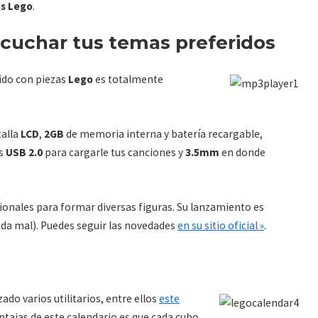
s Lego
.
cuchar tus temas preferidos
uido con piezas
Lego
es totalmente
talla
LCD
,
2GB
de memoria interna y batería recargable,
es
USB 2.0
para cargarle tus canciones y
3.5mm
en donde
ionales para formar diversas figuras. Su lanzamiento es
da mal). Puedes seguir las novedades
en su sitio oficial »
.
ado varios utilitarios, entre ellos
este
entajas de este calendario es que cada cubo