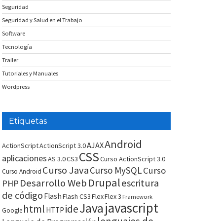
Seguridad
Seguridad y Salud en el Trabajo
Software
Tecnología
Trailer
Tutoriales y Manuales
Wordpress
Etiquetas
Android
AJAX
ActionScript
ActionScript 3.0
CSS
aplicaciones
AS 3.0
CS3
Curso ActionScript 3.0
Curso Java
Curso MySQL
Curso
Curso Android
Drupal
Desarrollo Web
escritura
PHP
de código
Flash
Flash CS3
Flex
Flex 3
Framework
javascript
Java
html
ide
HTTP
Google