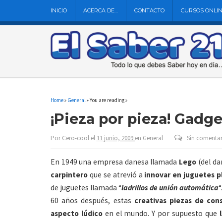
INICIO
ACERCA DE…
CONTACTO
CURSOS ONLI
Home
»
General
» You are reading »
¡Pieza por pieza! Gadg
Por
Cero-cool
el
11 junio, 2009
en
General
Sin comentar
En 1949 una empresa danesa llamada
Lego
(del d
carpintero
que se atrevió a
innovar en juguetes p
de juguetes llamada “
ladrillos de unión automática
“
60 años después, estas
creativas piezas de con
aspecto lúdico
en el mundo. Y por supuesto que
l