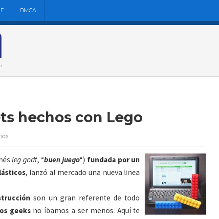
NE
DMCA
ets hechos con Lego
ios
anés
leg godt
, “
buen juego
“)
fundada por un
lásticos
, lanzó al mercado una nueva linea
.
strucción
son un gran referente de todo
os geeks
no íbamos a ser menos. Aquí te