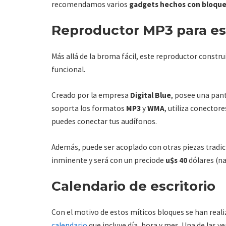
recomendamos varios
gadgets hechos con bloque
Reproductor MP3 para es
Más allá de la broma fácil, este reproductor constr
funcional.
Creado por la empresa
Digital Blue
, posee una pan
soporta los formatos
MP3
y
WMA
, utiliza conector
puedes conectar tus audífonos.
Además, puede ser acoplado con otras piezas tradic
inminente y será con un preciode
u$s 40
dólares (na
Calendario de escritorio
Con el motivo de estos míticos bloques se han realiz
calendario
que incluye día, hora y mes. Una de las v