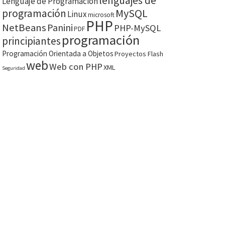
lenguajes de
Lenguaje de Programación
MySQL
programación
Linux
microsoft
PHP
NetBeans
Panini
PHP-MySQL
PDF
programación
principiantes
Programación Orientada a Objetos
Proyectos Flash
web
Web con PHP
XML
Seguridad