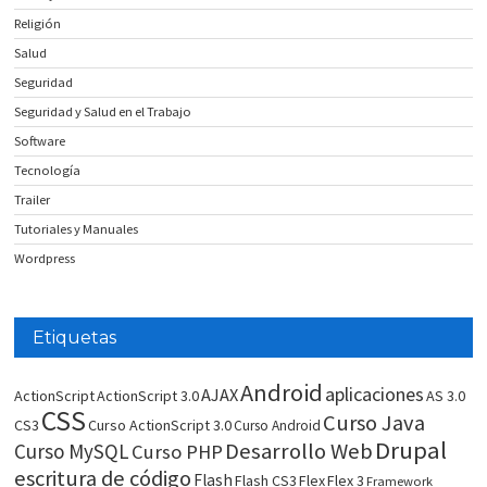
Religión
Salud
Seguridad
Seguridad y Salud en el Trabajo
Software
Tecnología
Trailer
Tutoriales y Manuales
Wordpress
Etiquetas
Android
aplicaciones
AJAX
ActionScript
ActionScript 3.0
AS 3.0
CSS
Curso Java
CS3
Curso ActionScript 3.0
Curso Android
Drupal
Desarrollo Web
Curso MySQL
Curso PHP
escritura de código
Flash
Flash CS3
Flex
Flex 3
Framework