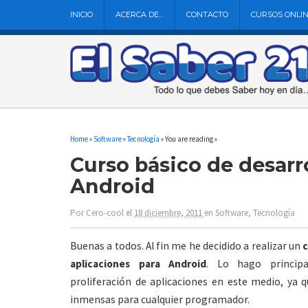
INICIO
ACERCA DE…
CONTACTO
CURSOS ONLI
Home
»
Software
»
Tecnología
» You are reading »
Curso básico de desarr
Android
Por
Cero-cool
el
18 diciembre, 2011
en
Software
,
Tecnología
Buenas a todos. Al fin me he decidido a realizar un
c
aplicaciones para Android
. Lo hago princip
proliferación de aplicaciones en este medio, ya q
inmensas para cualquier programador.