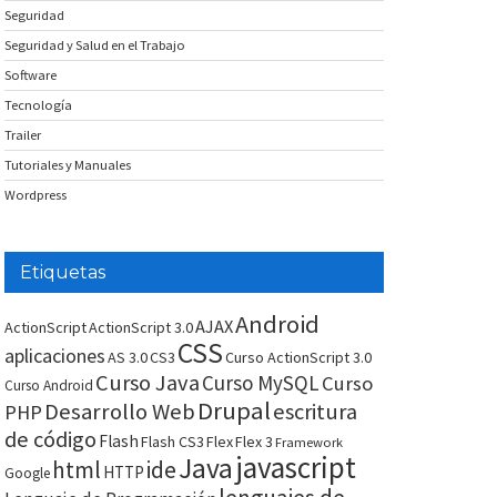
Seguridad
Seguridad y Salud en el Trabajo
Software
Tecnología
Trailer
Tutoriales y Manuales
Wordpress
Etiquetas
Android
AJAX
ActionScript
ActionScript 3.0
CSS
aplicaciones
AS 3.0
CS3
Curso ActionScript 3.0
Curso Java
Curso MySQL
Curso
Curso Android
Drupal
Desarrollo Web
escritura
PHP
de código
Flash
Flash CS3
Flex
Flex 3
Framework
javascript
Java
html
ide
HTTP
Google