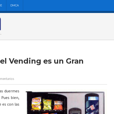
NE
DMCA
 el Vending es un Gran
omentarios
ras duermes
 Pues bien,
e es con las