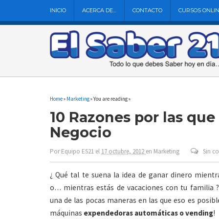
INICIO
ACERCA DE…
CONTACTO
CURSOS ONLI
Home
»
Marketing
» You are reading »
10 Razones por las que
Negocio
Por
Equipo ES21
el
17 octubre, 2012
en
Marketing
Sin c
¿ Qué tal te suena la idea de ganar dinero mient
o… mientras estás de vacaciones con tu familia ?
una de las pocas maneras en las que eso es posibl
máquinas
expendedoras automáticas o vending
!