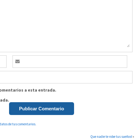
comentarios a esta entrada.
rada.
datos de tus comentarios.
Que nadie te robe tus sueños!
»