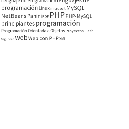
lenguajes de
Lenguaje de Programación
MySQL
programación
Linux
microsoft
PHP
NetBeans
Panini
PHP-MySQL
PDF
programación
principiantes
Programación Orientada a Objetos
Proyectos Flash
web
Web con PHP
XML
Seguridad