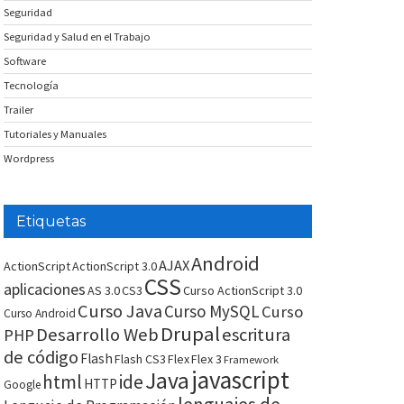
Seguridad
Seguridad y Salud en el Trabajo
Software
Tecnología
Trailer
Tutoriales y Manuales
Wordpress
Etiquetas
Android
AJAX
ActionScript
ActionScript 3.0
CSS
aplicaciones
AS 3.0
CS3
Curso ActionScript 3.0
Curso Java
Curso MySQL
Curso
Curso Android
Drupal
Desarrollo Web
escritura
PHP
de código
Flash
Flash CS3
Flex
Flex 3
Framework
javascript
Java
html
ide
HTTP
Google