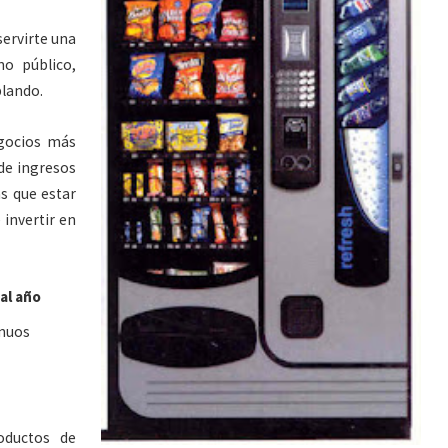
servirte una
no público,
lando.
gocios más
 de ingresos
s que estar
 invertir en
 al año
ínuos
ductos de