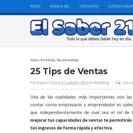
INICIO
ACERCA DE…
CONTACTO
CURSOS ONLI
Home
»
Marketing
» You are reading »
25 Tips de Ventas
Por
Equipo ES21
el
17 octubre, 2012
en
Marketing
Sin c
Una de las cualidades más importantes con las
contar como empresario y emprendedor es saber
que independientemente de cual sea el rol de 
mejorar tus capacidades de ventas te permitirán 
tus ingresos de forma rápida y efectiva
.