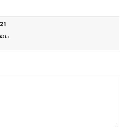
21
S21 »