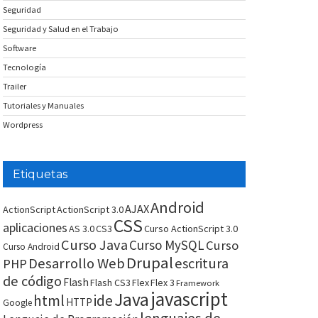
Seguridad
Seguridad y Salud en el Trabajo
Software
Tecnología
Trailer
Tutoriales y Manuales
Wordpress
Etiquetas
Android
AJAX
ActionScript
ActionScript 3.0
CSS
aplicaciones
AS 3.0
CS3
Curso ActionScript 3.0
Curso Java
Curso MySQL
Curso
Curso Android
Drupal
Desarrollo Web
escritura
PHP
de código
Flash
Flash CS3
Flex
Flex 3
Framework
javascript
Java
html
ide
HTTP
Google