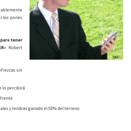
otablemente
Si los pones
 para tener
ER»
Robert
ofrezcas sin
e lo percibirá
 frente
iales y tendras ganado el 50% del terreno