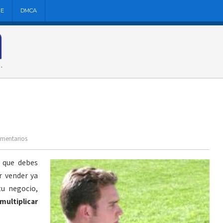
NE
DMCA
omentarios
 que debes
 vender ya
tu negocio,
multiplicar