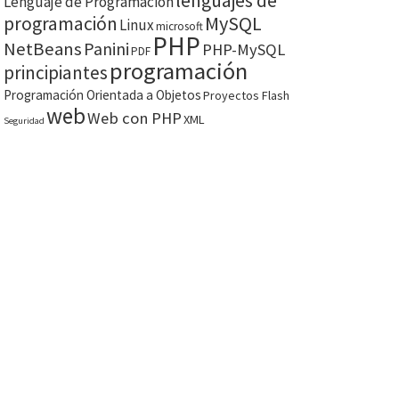
lenguajes de
Lenguaje de Programación
MySQL
programación
Linux
microsoft
PHP
NetBeans
Panini
PHP-MySQL
PDF
programación
principiantes
Programación Orientada a Objetos
Proyectos Flash
web
Web con PHP
XML
Seguridad