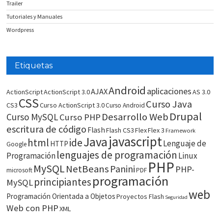
Trailer
Tutoriales y Manuales
Wordpress
Etiquetas
Android
aplicaciones
AJAX
ActionScript
ActionScript 3.0
AS 3.0
CSS
Curso Java
CS3
Curso ActionScript 3.0
Curso Android
Drupal
Desarrollo Web
Curso MySQL
Curso PHP
escritura de código
Flash
Flash CS3
Flex
Flex 3
Framework
javascript
Java
html
ide
Lenguaje de
HTTP
Google
lenguajes de programación
Programación
Linux
PHP
MySQL
NetBeans
Panini
PHP-
microsoft
PDF
programación
principiantes
MySQL
web
Programación Orientada a Objetos
Proyectos Flash
Seguridad
Web con PHP
XML