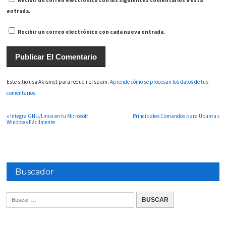
Recibir un correo electrónico con los siguientes comentarios a esta
entrada.
Recibir un correo electrónico con cada nueva entrada.
Este sitio usa Akismet para reducir el spam.
Aprende cómo se procesan los datos de tus
comentarios.
«
Integra GNU/Linux en tu Microsoft
Principales Comandos para Ubuntu
»
Windows Fácilmente
Buscador