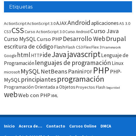
Etiquetas
Android
aplicaciones
AJAX
ActionScript
ActionScript 3.0
AS 3.0
CSS
Curso Java
CS3
Curso ActionScript 3.0
Curso Android
Drupal
Desarrollo Web
Curso MySQL
Curso PHP
escritura de código
Flash
Flash CS3
Flex
Flex 3
Framework
javascript
Java
html
ide
Lenguaje de
HTTP
Google
lenguajes de programación
Programación
Linux
PHP
MySQL
NetBeans
Panini
PHP-
PDF
microsoft
programación
principiantes
MySQL
Programación Orientada a Objetos
Proyectos Flash
Seguridad
web
Web con PHP
XML
Inicio
Acerca de…
Contacto
Cursos Online
DMCA