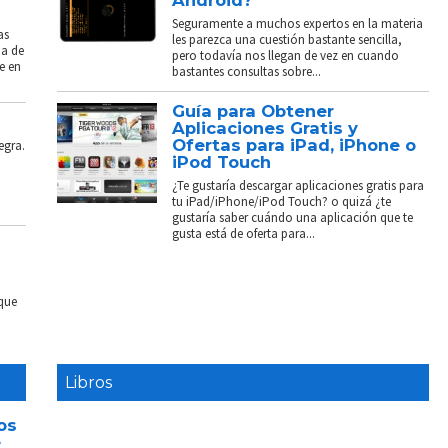
Seguramente a muchos expertos en la materia
as
les parezca una cuestión bastante sencilla,
ba de
pero todavía nos llegan de vez en cuando
e en
bastantes consultas sobre...
Guía para Obtener
Aplicaciones Gratis y
Ofertas para iPad, iPhone o
egra.
iPod Touch
¿Te gustaría descargar aplicaciones gratis para
tu iPad/iPhone/iPod Touch? o quizá ¿te
gustaría saber cuándo una aplicación que te
gusta está de oferta para...
 que
Libros
os
e