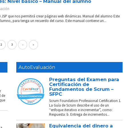
s: Nivel básico – Manual del alumno
ación
e JSP que nos permitirá crear páginas web dinámicas. Manual del alumno Este
lumno, para tenga un recuerdo del curso. Este manual contiene un...
2
3
›
»
AutoEvaluación
Preguntas del Examen para
Certificación de
Fundamentos de Scrum –
r
SFPC
l de
 que
Scrum Foundation Professional Certification 1.
La Guía de Scrum describe el uso de un
“enfoque iterativo e incrementar”, como:
Respuesta: b. Entrega de incrementos...
Equivalencia del dinero a
La