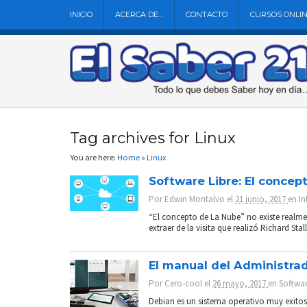
INICIO
ACERCA DE…
CONTACTO
CURSOS ONLI
Tag archives for Linux
You are here:
Home
»
Linux
Software Libre: El concep
Por
Edwin Montalvo
el
21 junio, 2017
en
In
“El concepto de La Nube” no existe realme
extraer de la visita que realizó Richard S
El manual del Administra
Por
Cero-cool
el
26 mayo, 2017
en
Softwa
Debian es un sistema operativo muy exitos