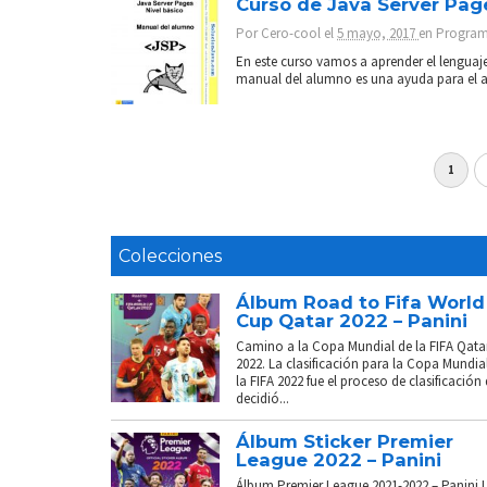
Curso de Java Server Page
Por
Cero-cool
el
5 mayo, 2017
en
Program
En este curso vamos a aprender el lenguaj
manual del alumno es una ayuda para el a
1
Colecciones
Álbum Road to Fifa World
Cup Qatar 2022 – Panini
Camino a la Copa Mundial de la FIFA Qata
2022. La clasificación para la Copa Mundia
la FIFA 2022 fue el proceso de clasificación
decidió...
Álbum Sticker Premier
League 2022 – Panini
Álbum Premier League 2021-2022 – Panini 