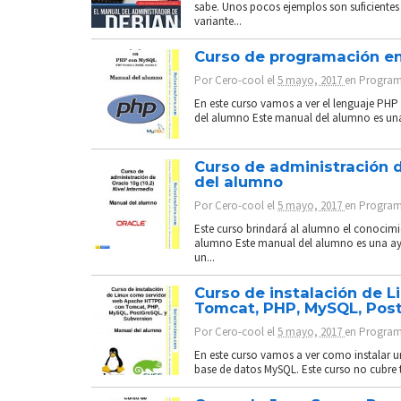
sabe. Unos pocos ejemplos son suficientes 
variante...
Curso de programación e
Por
Cero-cool
el
5 mayo, 2017
en
Program
En este curso vamos a ver el lenguaje PH
del alumno Este manual del alumno es una
Curso de administración d
del alumno
Por
Cero-cool
el
5 mayo, 2017
en
Program
Este curso brindará al alumno el conocimi
alumno Este manual del alumno es una ayu
un...
Curso de instalación de 
Tomcat, PHP, MySQL, Post
Por
Cero-cool
el
5 mayo, 2017
en
Program
En este curso vamos a ver como instalar u
base de datos MySQL. Este curso no cubre t