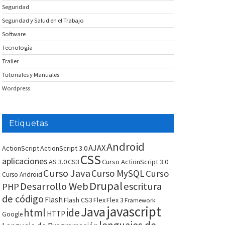
Seguridad
Seguridad y Salud en el Trabajo
Software
Tecnología
Trailer
Tutoriales y Manuales
Wordpress
Etiquetas
Android
AJAX
ActionScript
ActionScript 3.0
CSS
aplicaciones
AS 3.0
CS3
Curso ActionScript 3.0
Curso Java
Curso MySQL
Curso
Curso Android
Drupal
Desarrollo Web
escritura
PHP
de código
Flash
Flash CS3
Flex
Flex 3
Framework
javascript
Java
html
ide
HTTP
Google