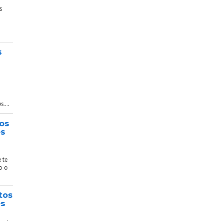
s
s
....
tos
és
 te
o o
tos
és