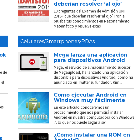
deberían resolver ‘al ojo’
10 preguntas del Examen de Admisión UNI
2019-I que deberían resolver ‘al ojo’. Pon a
prueba tus conocimientos en Razonamiento
Matemático y resuelve estas...
Celulares/Smartphones/PDAs
ook
Mega lanza una aplicación
para dispositivos Android
Mega, el servicio de almacenamiento sucesor
e de
de Megaupload, ha lanzado una aplicación
disponible para dispositivos Android, como ha
 el
anunciado en Twitter su fundador, Kim...
Como ejecutar Android en
Windows muy fácilmente
es
En este artículo conoceremos un
procedimiento que nos permitirá instalar
..
Android en nuestra computadora con Windows
7, lo que nos puede llegar a ser...
¿Cómo instalar una ROM en
s
Android?