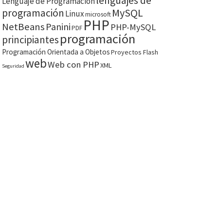
lenguajes de
Lenguaje de Programación
MySQL
programación
Linux
microsoft
PHP
NetBeans
Panini
PHP-MySQL
PDF
programación
principiantes
Programación Orientada a Objetos
Proyectos Flash
web
Web con PHP
XML
Seguridad