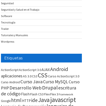
Seguridad
Seguridad y Salud en el Trabajo
Software
Tecnología
Trailer
Tutoriales y Manuales
Wordpress
Etiquetas
Android
AJAX
ActionScript
ActionScript 3.0
CSS
aplicaciones
AS 3.0
CS3
Curso ActionScript 3.0
Curso Java
Curso MySQL
Curso
Curso Android
Drupal
Desarrollo Web
escritura
PHP
de código
Flash
Flash CS3
Flex
Flex 3
Framework
javascript
Java
html
ide
HTTP
Google